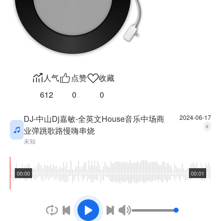
人气
点赞
收藏
612
0
0
DJ-中山Dj嘉敏-全英文House音乐中场商
2024-06-17
#
业弹跳歌路慢嗨串烧
未知
00:00
00:01