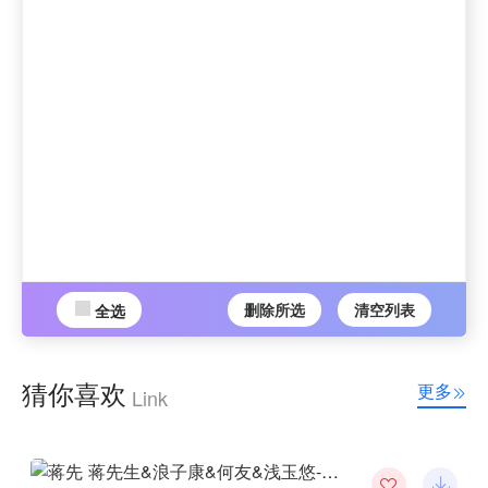
删除所选
清空列表
全选
猜你喜欢
更多
Link
蒋先生&浪子康&何友&浅玉悠-唯美旋律