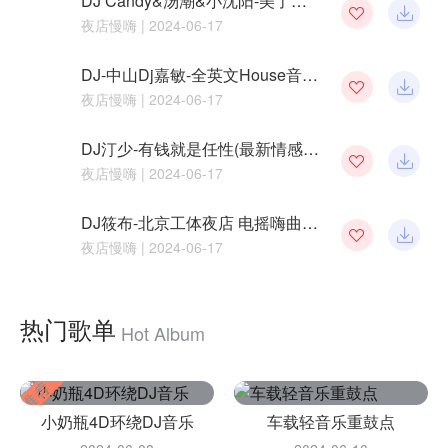
DJ Candy&汤潮&小沈阳-美了美了(Remix)
夜店慢嗨
| 2024-06-17
DJ-中山Dj嘉敏-全英文House音乐中场商业弹跳歌路慢嗨串烧
夜店慢嗨
| 2024-06-17
DJ汀少-有钱就是任性(最新情感中文DJ快摇嗨串)
夜店慢嗨
| 2024-06-17
DJ筱布-北京工体夜店 电摇嗨曲靓碟
夜店慢嗨
| 2024-06-17
热门歌单
Hot Album
小奶瓶4D环绕DJ音乐
车载轻音乐重鼓点