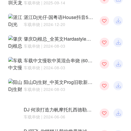
车载串烧
| 2025-09-14
湛江Dj光仔-国粤语House抖音5月份全新伤感BpM癫老成串烧
车载串烧
| 2024-12-20
肇庆Dj根总_全英文Hardastyle主打纯派对主场炸曲劲爆车载音乐串烧
车载串烧
| 2024-08-03
车载中文慢歌中英混合串烧 (60Min)
车载串烧
| 2024-08-03
阳山Dj生财_中英文Prog旧歌新混回味经典慢摇劲爆舞曲车载音乐串烧
车载串烧
| 2024-08-03
DJ 何浪打造力帆摩托扎西德勒2024第73届“娱乐杯”神曲兰德酷路泽联播车载串烧
车载串烧
| 2024-06-06