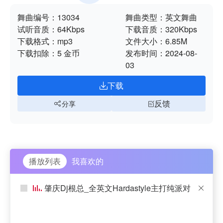
舞曲编号：
13034
舞曲类型：
英文舞曲
试听音质：
64Kbps
下载音质：
320Kbps
下载格式：
mp3
文件大小：
6.85M
下载扣除：
5 金币
发布时间：
2024-08-
03
下载
反馈
分享
播放列表
我喜欢的
肇庆Dj根总_全英文Hardastyle主打纯派对
主场炸曲劲爆车载音乐串烧