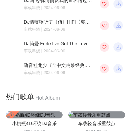
DJ国飞-你悄悄从我的世界路过vs累了痛了放下了-伤感扎心2024全新网络情歌精选合集-超强立体声车载连版大碟
车载串烧
| 2024-06-06
DJ情薇聆听伍《佰》HIFI【突然的自我】车载珍藏版
车载串烧
| 2024-06-06
DJ简爱 Forte I ve Got The Love车载串烧LAKHouse Mix
车载串烧
| 2024-06-06
嗨音社龙少《全中文咚鼓经典.美丽的神话FunkyHouse车载串烧》
车载串烧
| 2024-06-06
热门歌单
Hot Album
小奶瓶4D环绕DJ音乐
车载轻音乐重鼓点