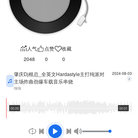
人气
点赞
收藏
2048
0
0
肇庆Dj根总_全英文Hardastyle主打纯派对
2024-08-03
#
主场炸曲劲爆车载音乐串烧
嗨嗨
00:00
00:01